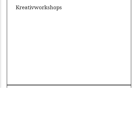
Kreativworkshops
Ev
Experimentelle Verfahren