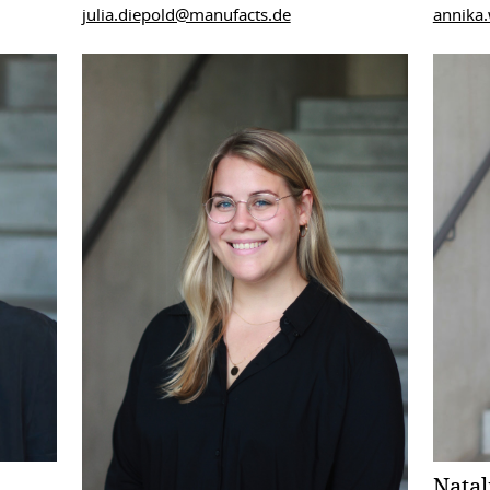
julia.diepold@manufacts.de
annika
Natal