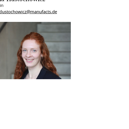
in
.tlustochowicz@manufacts.de