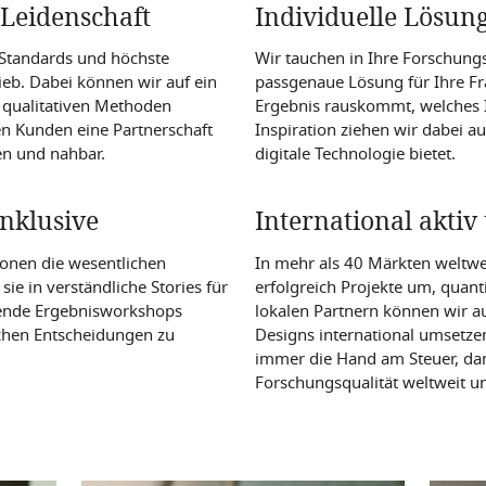
 Leidenschaft
Individuelle Lösun
Standards und höchste
Wir tauchen in Ihre Forschung
ieb. Dabei können wir auf ein
passgenaue Lösung für Ihre Fr
 qualitativen Methoden
Ergebnis rauskommt, welches 
en Kunden eine Partnerschaft
Inspiration ziehen wir dabei a
en und nahbar.
digitale Technologie bietet.
nklusive
International aktiv
onen die wesentlichen
In mehr als 40 Märkten weltwe
ie in verständliche Stories für
erfolgreich Projekte um, quanti
erende Ergebnisworkshops
lokalen Partnern können wir a
schen Entscheidungen zu
Designs international umsetze
immer die Hand am Steuer, dami
Forschungsqualität weltweit 