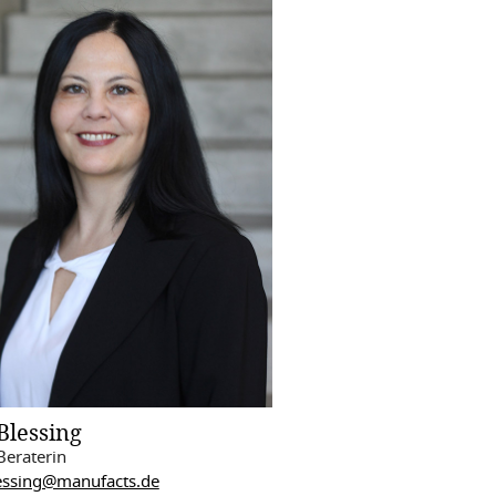
Blessing
Beraterin
lessing@manufacts.de