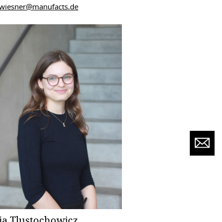
.wiesner@manufacts.de
ia Tlustochowicz